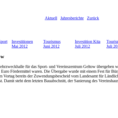
Aktuell
Jahresberichte
Zurück
Sport
Investitionen
Tourismus
Investition Kita
Touris
Mai 2012
Juni 2012
Juli 2012
Juli 2
ow
Mehrzweckhalle für das Sport- und Vereinszentrum Geltow übergeben w
Euro Fördermittel waren. Die Übergabe wurde mit einem Fest für Bürg
 am Vortag bereits der Zuwendungsbescheid vom Landesamt für Ländli
. Damit steht dem letzten Bauabschnitt, der Sanierung des Vereinshau