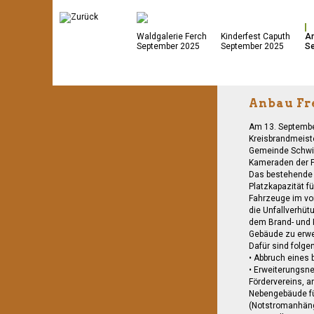
Waldgalerie Ferch
Kinderfest Caputh
An
September 2025
September 2025
S
Anbau Fr
Am 13. Septembe
Kreisbrandmeist
Gemeinde Schwie
Kameraden der F
Das bestehende G
Platzkapazität f
Fahrzeuge im vo
die Unfallverhüt
dem Brand- und 
Gebäude zu erwe
Dafür sind folg
• Abbruch eines
• Erweiterungsn
Fördervereins, a
Nebengebäude fü
(Notstromanhäng