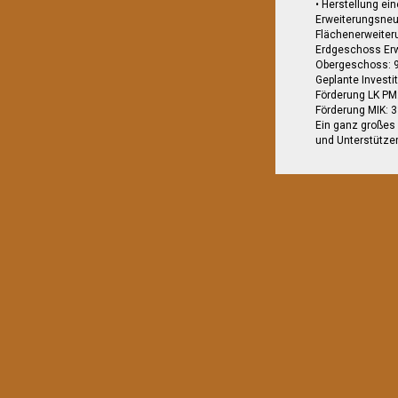
• Herstellung e
Erweiterungsneu
Flächenerweiter
Erdgeschoss Erw
Obergeschoss: 
Geplante Investi
Förderung LK PM
Förderung MIK: 
Ein ganz großes 
und Unterstützer